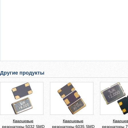
Другие продукты
Кварцевые
Кварцевые
Кварце
резонаторы 5032 SMD
резонаторы 6035 SMD
резонаторы 