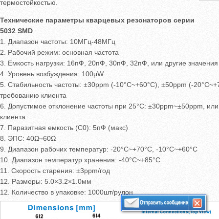
термостойкостью.
Технические параметры кварцевых резонаторов серии
5032 SMD
1. Диапазон частоты: 10МГц-48МГц
2. Рабочий режим: основная частота
3. Емкость нагрузки: 16пФ, 20пФ, 30пФ, 32пФ, или другие значени
4. Уровень возбуждения: 100μW
5. Стабильность частоты: ±30ppm (-10°C~+60°C), ±50ppm (-20°C~+7
требованию клиента
6. Допустимое отклонение частоты при 25°C: ±30ppm~±50ppm, или
клиента
7. Паразитная емкость (C0): 5пФ (макс)
8. ЭПС: 40Ω~60Ω
9. Диапазон рабочих температур: -20°C~+70°C, -10°C~+60°C
10. Диапазон температур хранения: -40°C~+85°C
11. Скорость старения: ±3ppm/год
12. Размеры: 5.0×3.2×1.0мм
12. Количество в упаковке: 1000шт/рулон