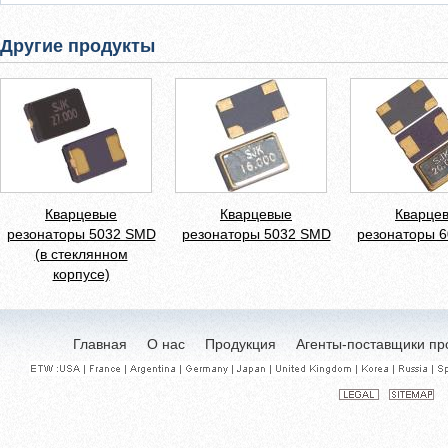
Другие продукты
Кварцевые
Кварцевые
Кварце
резонаторы 5032 SMD
резонаторы 5032 SMD
резонаторы 
(в стеклянном
корпусе)
Главная
О нас
Продукция
Агенты-поставщики пр