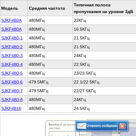
Типичная полоса
Модель
Средняя частота
пропускания на уровне 3дБ
SJKF480A
480МГц
22КГц
SJKF480A
480МГц
16.5КГц
SJKF480-1
480МГц
21.5КГц
SJKF480-2
480МГц
21.5КГц
SJKF480-3
480МГц
24КГц
SJKF480-4
480МГц
22.5КГц
SJKF480-5
480МГц
23/23.5КГц
SJKF480-6
479.5МГц
22.1/22.5КГц
SJKF480-7
479.5МГц
22/27.5КГц
SJKF480-8
480МГц
24КГц
SJKF4816
480МГц
24.5КГц