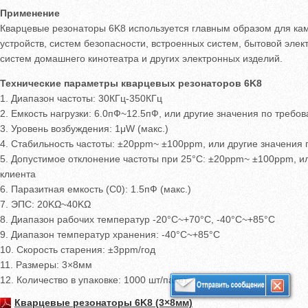
Применение
Кварцевые резонаторы 6K8 используется главным образом для кам
устройств, систем безопасности, встроенных систем, бытовой элек
систем домашнего кинотеатра и других электронных изделий.
Технические параметры кварцевых резонаторов 6K8
1. Диапазон частоты: 30КГц-350КГц
2. Емкость нагрузки: 6.0пФ~12.5пФ, или другие значения по требо
3. Уровень возбуждения: 1μW (макс.)
4. Стабильность частоты: ±20ppm~ ±100ppm, или другие значения
5. Допустимое отклонение частоты при 25°C: ±20ppm~ ±100ppm, и
клиента
6. Паразитная емкость (C0): 1.5пФ (макс.)
7. ЭПС: 20KΩ~40KΩ
8. Диапазон рабочих температур -20°C~+70°C, -40°C~+85°C
9. Диапазон температур хранения: -40°C~+85°C
10. Скорость старения: ±3ppm/год
11. Размеры: 3×8мм
12. Количество в упаковке: 1000 шт/пакет.
Кварцевые резонаторы 6K8 (3×8мм)