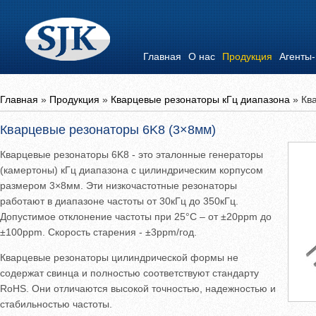
Главная
О нас
Продукция
Агенты
Главная
»
Продукция
»
Кварцевые резонаторы кГц диапазона
»
Кв
Кварцевые резонаторы 6K8 (3×8мм)
Кварцевые резонаторы 6K8 - это эталонные генераторы
(камертоны) кГц диапазона с цилиндрическим корпусом
размером 3×8мм. Эти низкочастотные резонаторы
работают в диапазоне частоты от 30кГц до 350кГц.
Допустимое отклонение частоты при 25°C – от ±20ppm до
±100ppm. Скорость старения - ±3ppm/год.
Кварцевые резонаторы цилиндрической формы не
содержат свинца и полностью соответствуют стандарту
RoHS. Они отличаются высокой точностью, надежностью и
стабильностью частоты.