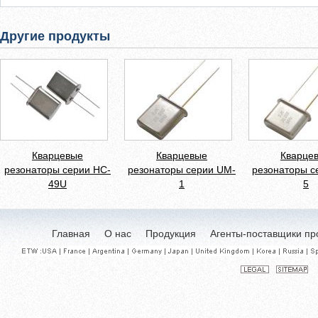
Другие продукты
Кварцевые
Кварцевые
Кварце
резонаторы серии HC-
резонаторы серии UM-
резонаторы с
49U
1
5
Главная
О нас
Продукция
Агенты-поставщики пр