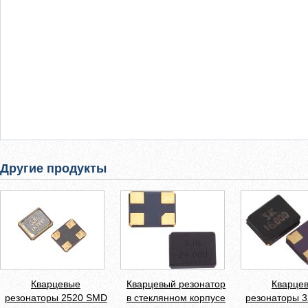
Другие продукты
Кварцевые
Кварцевый резонатор
Кварце
резонаторы 2520 SMD
в стеклянном корпусе
резонаторы 