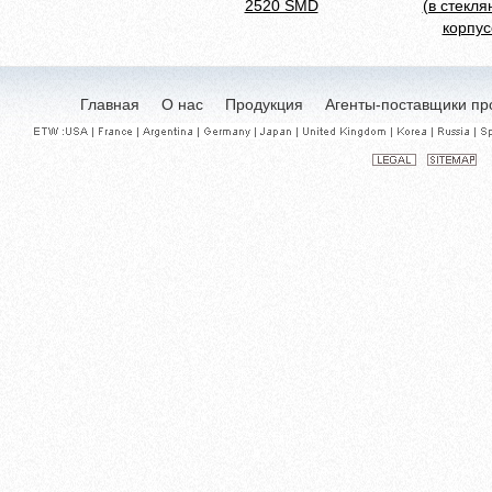
2520 SMD
(в стекл
корпус
Главная
О нас
Продукция
Агенты-поставщики пр