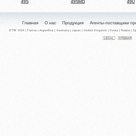
49S
49SMD
49U
Главная
О нас
Продукция
Агенты-поставщики пр