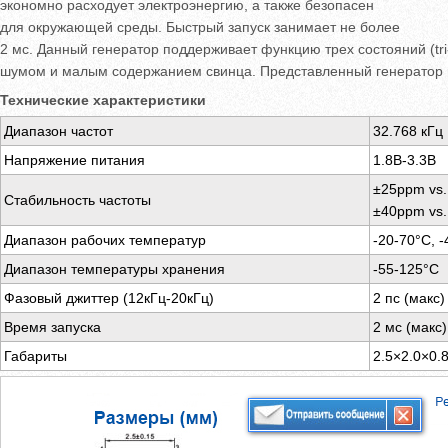
экономно расходует электроэнергию, а также безопасен
для окружающей среды. Быстрый запуск занимает не более
2 мс. Данный генератор поддерживает функцию трех состояний (tri
шумом и малым содержанием свинца. Представленный генератор 
Технические характеристики
Диапазон частот
32.768 кГц
Напряжение питания
1.8В-3.3В
±25ppm vs.
Стабильность частоты
±40ppm vs.
Диапазон рабочих температур
-20-70°C, 
Диапазон температуры хранения
-55-125°C
Фазовый джиттер (12кГц-20кГц)
2 пс (макс)
Время запуска
2 мс (макс)
Габариты
2.5×2.0×0.