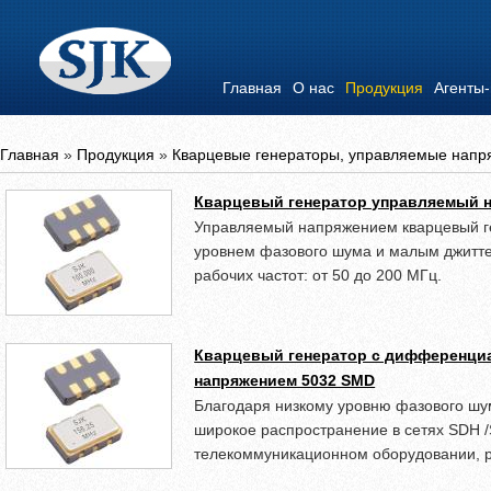
Главная
О нас
Продукция
Агенты
Главная
»
Продукция
»
Кварцевые генераторы, управляемые нап
Кварцевый генератор управляемый 
Управляемый напряжением кварцевый г
уровнем фазового шума и малым джитт
рабочих частот: от 50 до 200 МГц.
Кварцевый генератор с дифференц
напряжением 5032 SMD
Благодаря низкому уровню фазового шу
широкое распространение в сетях SDH /S
телекоммуникационном оборудовании, 
проигрывателях, серверных станциях и т