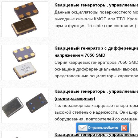
Кварцевые генераторы, управляемые
Данные осцилляторы поверхностного мо
выходные сигналы КМОП или ТТЛ. Кроме
шум и функция Tri-state (три состояния).
Кварцевый генератор с дифференц
напряжением 7050 SMD
Серия кварцевых генераторов 7050 SM
оснащена дифференциальными выходам
представленные осцилляторы характер
рабочих частот (50 − 700 МГц), низким
джиттером.
Кварцевые генераторы, управляемы
(полноразмерные)
Полноразмерные кварцевые генераторы 
высокой степенью надежности. Они шир
оборудования, повторителей со смещени
Кварцевые генераторы, управляемы