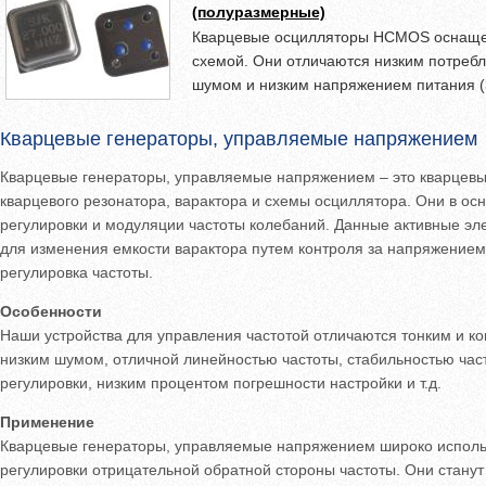
(полуразмерные)
Кварцевые осцилляторы HCMOS оснаще
схемой. Они отличаются низким потреб
шумом и низким напряжением питания (3
использовать продукцию для радиопере
аппаратуры, электронных весов и других
Кварцевые генераторы, управляемые напряжением
Кварцевые генераторы, управляемые напряжением – это кварцевые
кварцевого резонатора, варактора и схемы осциллятора. Они в ос
регулировки и модуляции частоты колебаний. Данные активные э
для изменения емкости варактора путем контроля за напряжением
регулировка частоты.
Особенности
Наши устройства для управления частотой отличаются тонким и ко
низким шумом, отличной линейностью частоты, стабильностью ча
регулировки, низким процентом погрешности настройки и т.д.
Применение
Кварцевые генераторы, управляемые напряжением широко исполь
регулировки отрицательной обратной стороны частоты. Они стан