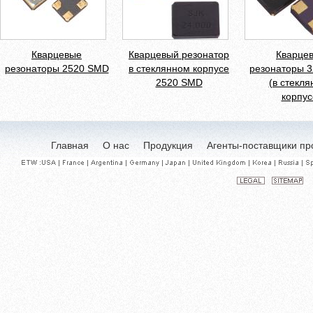
Кварцевые
Кварцевый резонатор
Кварце
резонаторы 2520 SMD
в стеклянном корпусе
резонаторы 
2520 SMD
(в стекл
корпус
Главная
О нас
Продукция
Агенты-поставщики пр