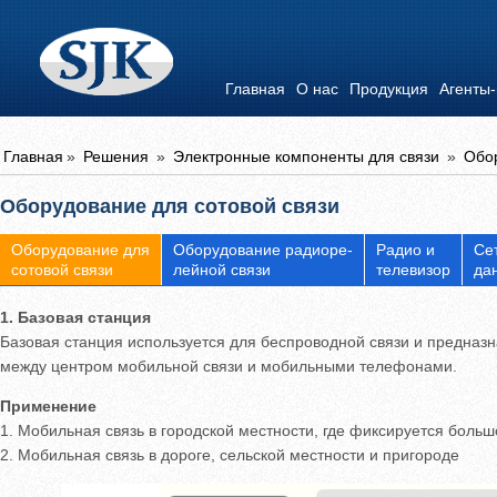
Главная
О нас
Продукция
Агенты
Главная
»
Решения
»
Электронные компоненты для связи
»
Обор
Оборудование для сотовой связи
Оборудование
Оборудование для
Оборудование радиоре-
Радио и
Се
сотовой связи
лейной связи
телевизор
да
для сотовой
связи
1. Базовая станция
Оборудование
Базовая станция используется для беспроводной связи и предна
между центром мобильной связи и мобильными телефонами.
радиорелейной
Применение
связи
1. Мобильная связь в городской местности, где фиксируется боль
Радио и
2. Мобильная связь в дороге, сельской местности и пригороде
телевизор